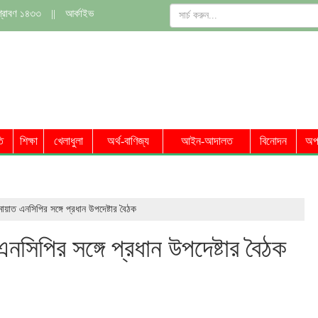
শ্রাবণ ১৪৩৩
||
আর্কাইভ
জনীতি
শিক্ষা
খেলাধুলা
অর্থ-বাণিজ্য
আইন-আদালত
বিনোদন
অ
ি জামায়াত এনসিপির সঙ্গে প্রধান উপদেষ্টার বৈঠক
সিপির সঙ্গে প্রধান উপদেষ্টার বৈঠক
0
Shares