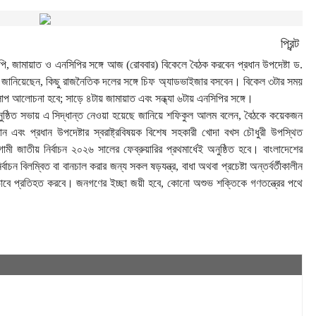
প্রিন্ট
পি, জামায়াত ও এনসিপির সঙ্গে আজ (রোববার) বিকেলে বৈঠক করবেন প্রধান উপদেষ্টা ড.
লম জানিয়েছেন, কিছু রাজনৈতিক দলের সঙ্গে চিফ অ্যাডভাইজার বসবেন। বিকেল ৩টার সময়
লাপ আলোচনা হবে; সাড়ে ৪টায় জামায়াত এবং সন্ধ্যা ৬টায় এনসিপির সঙ্গে।
ায় অনুষ্ঠিত সভায় এ সিদ্ধান্ত নেওয়া হয়েছে জানিয়ে শফিকুল আলম বলেন, বৈঠকে কয়েকজন
মান এবং প্রধান উপদেষ্টার স্বরাষ্ট্রবিষয়ক বিশেষ সহকারী খোদা বখস চৌধুরী উপস্থিত
 জাতীয় নির্বাচন ২০২৬ সালের ফেব্রুয়ারির প্রথমার্ধেই অনুষ্ঠিত হবে। বাংলাদেশের
বাচন বিলম্বিত বা বানচাল করার জন্য সকল ষড়যন্ত্র, বাধা অথবা প্রচেষ্টা অন্তর্বর্তীকালীন
়ভাবে প্রতিহত করবে। জনগণের ইচ্ছা জয়ী হবে, কোনো অশুভ শক্তিকে গণতন্ত্রের পথে