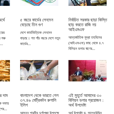
র্থে
৫ বছরে কার্ডের লেনদেন
নির্বাচিত সরকার ছাড়া কিস্তি
বেড়েছে তিন গুণ
ছাড় করতে রাজি নয়
আইএমএফ
ছরের
দেশে কার্ডভিত্তিক লেনদেন
আন্তর্জাতিক মুদ্রা তহবিলের
শুরু
বাড়ছে। গত পাঁচ বছরে দেশে নতুন
(আইএমএফ) কাছ থেকে ৪.৭
...
কার্ডের...
বিলিয়ন ডলার ঋণের...
র দাম
বাংলাদেশ থেকে ভারতে গেল
এই মুহূর্তে আমাদের ৩০
৩৭.৪৬ মেট্রিকটন রুপালি
বিলিয়ন ডলার প্রয়োজন :
এক দফায়
ইলিশ
অর্থ উপদেষ্টা
ের...
আসন্ন শারদীয় দুর্গাপূজা উপলক্ষে
অর্থ উপদেষ্টা ড. সালেহউদ্দিন