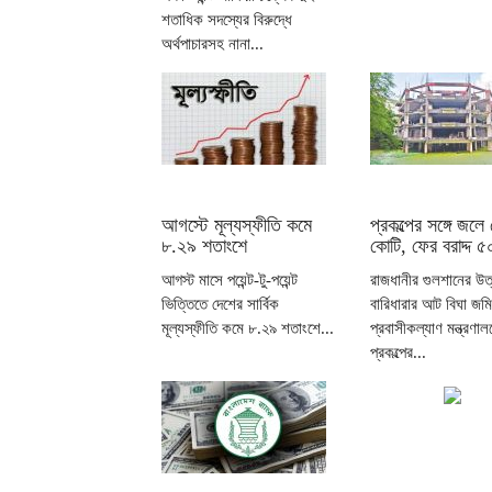
শতাধিক সদস্যের বিরুদ্ধে
অর্থপাচারসহ নানা...
আগস্টে মূল্যস্ফীতি কমে
প্রকল্পের সঙ্গে জল
৮.২৯ শতাংশে
কোটি, ফের বরাদ্দ ৫
আগস্ট মাসে পয়েন্ট-টু-পয়েন্ট
রাজধানীর গুলশানের উত
ভিত্তিতে দেশের সার্বিক
বারিধারার আট বিঘা জম
মূল্যস্ফীতি কমে ৮.২৯ শতাংশে...
প্রবাসীকল্যাণ মন্ত্রণাল
প্রকল্পের...