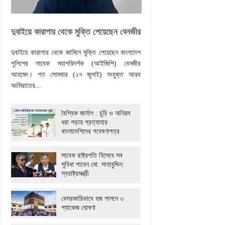
দুবাইয়ে কারাগার থেকে মুক্তি পেয়েছেন বেনজীর
দুবাইয়ে কারাগার থেকে জামিনে মুক্তি পেয়েছেন বাংলাদেশ
পুলিশের সাবেক মহাপরিদর্শক (আইজিপি) বেনজীর
আহমেদ। গত সোমবার (২৭ জুলাই) সংযুক্ত আরব
আমিরাতের...
বৈশ্বিক জার্নাল : চুরি ও অনিয়ম
ধরা পড়ায় প্রত্যাহার
বাংলাদেশিদের গবেষণাপত্র
সাবেক রাষ্ট্রপতি হিসেবে সব
সুবিধা পাবেন মো. সাহাবুদ্দিন:
স্বরাষ্ট্রমন্ত্রী
বেসরকারিভাবে হজ পালনে ৩
প্যাকেজ ঘোষণা