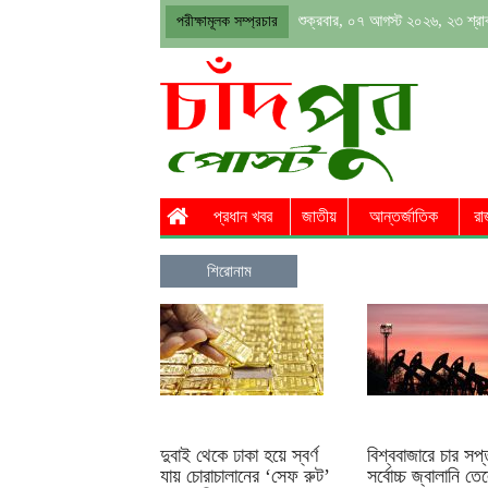
শুক্রবার, ০৭ আগস্ট ২০২৬, ২৩ শ্র
পরীক্ষামূলক সম্প্রচার
প্রধান খবর
জাতীয়
আন্তর্জাতিক
রা
শিরোনাম
দুবাই থেকে ঢাকা হয়ে স্বর্ণ
বিশ্ববাজারে চার সপ্
যায় চোরাচালানের ‘সেফ রুট’
সর্বোচ্চ জ্বালানি ত