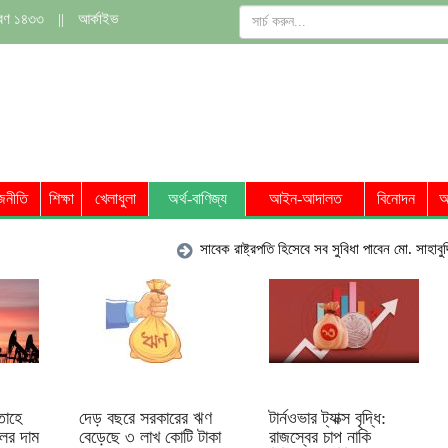
াবণ ১৪৩৩
||
আর্কাইভ
জনীতি
শিক্ষা
খেলাধুলা
অর্থ-বাণিজ্য
আইন-আদালত
বিনোদন
অ
সাবেক রাষ্ট্রপতি হিসেবে সব সুবিধা পাবেন মো. সাহাবুদ্দিন: স্বর
তাহে
দেড় বছরে সরকারের ঋণ
টার্নওভার ট্যাক্স বৃদ্ধি:
েলের দাম
বেড়েছে ৩ লাখ কোটি টাকা
রাজস্বের চাপ নাকি