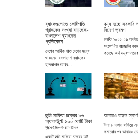
ব্যাংকগুলোতে কোটিপতি
বন্ধ হচ্ছে সরকারি অ
গ্রাহকের সংখ্যা বাড়ছেই-
বিদেশ ভ্রমণ
বাংলাদেশ ব্যাংকের
চলতি ২০২৫-২৬ অর্থব
প্রতিবেদন
সংশোধিত বাজেটের কাজ 
দেশের আর্থিক খাত চাপের মধ্যে
করেছে অর্থ মন্ত্রণালয়ের
থাকলেও বাংলাদেশ ব্যাংকের
হালনাগাদ তথ্যে...
হুন্ডি মাফিয়া চক্রের ৯৬
আবারও বাড়ল স্বর্ণে
অ্যাকাউন্টে ৬০০ কোটি টাকা
টানা ৮ দফায় বাড়িয়ে 
সন্দেহজনক লেনদেন
কমানোর পর আবারও দেশ
একটি হুন্ডি মাফিয়া চক্রের দুই