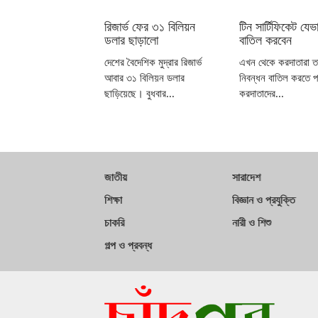
রিজার্ভ ফের ৩১ বিলিয়ন
টিন সার্টিফিকেট যেভ
ডলার ছাড়ালো
বাতিল করবেন
দেশের বৈদেশিক মুদ্রার রিজার্ভ
এখন থেকে করদাতারা ত
আবার ৩১ বিলিয়ন ডলার
নিবন্ধন বাতিল করতে 
ছাড়িয়েছে। বুধবার...
করদাতাদের...
জাতীয়
সারাদেশ
শিক্ষা
বিজ্ঞান ও প্রযুক্তি
চাকরি
নারী ও শিশু
গল্প ও প্রবন্ধ