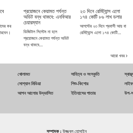
াবে
প্রয়োজনে কেয়ামত পর্যন্ত
২৩ দিনে রেমিট্যান্স এলো
অডিট বন্ধ থাকবে: এনবিআর
১৭৪ কোটি ৮৬ লাখ ডলার
চেয়ারম্যান
াদের কর
আগস্টের ২৩ দিনে প্রবাসী আয় বা
ডিজিটাল সিস্টেম না হলে
পারবেন।
রেমিট্যান্স এলো ১৭৪ কোটি...
প্রয়োজনে কেয়ামত পর্যন্ত অডিট
বন্ধ থাকবে...
আরো খবর
খোলামত
সাহিত্য ও সংস্কৃতি
স্বাস্থ্
সোশ্যাল মিডিয়া
শিশু-কিশোর
লাইফ
আপন আলোয় উদ্ভাসিত
ইতিহাসের পাতায়
উপ-স
সম্পাদক :
উজ্জ্বল হোসাইন