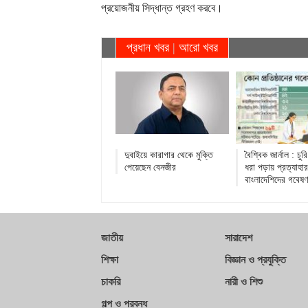
প্রয়োজনীয় সিদ্ধান্ত গ্রহণ করবে।
প্রধান খবর
|
আরো খবর
দুবাইয়ে কারাগার থেকে মুক্তি
বৈশ্বিক জার্নাল : চু
পেয়েছেন বেনজীর
ধরা পড়ায় প্রত্যাহার
বাংলাদেশিদের গবেষণ
জাতীয়
সারাদেশ
শিক্ষা
বিজ্ঞান ও প্রযুক্তি
চাকরি
নারী ও শিশু
গল্প ও প্রবন্ধ