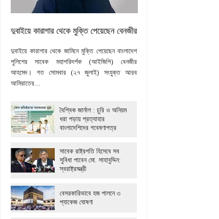
দুবাইয়ে কারাগার থেকে মুক্তি পেয়েছেন বেনজীর
দুবাইয়ে কারাগার থেকে জামিনে মুক্তি পেয়েছেন বাংলাদেশ
পুলিশের সাবেক মহাপরিদর্শক (আইজিপি) বেনজীর
আহমেদ। গত সোমবার (২৭ জুলাই) সংযুক্ত আরব
আমিরাতের...
বৈশ্বিক জার্নাল : চুরি ও অনিয়ম
ধরা পড়ায় প্রত্যাহার
বাংলাদেশিদের গবেষণাপত্র
সাবেক রাষ্ট্রপতি হিসেবে সব
সুবিধা পাবেন মো. সাহাবুদ্দিন:
স্বরাষ্ট্রমন্ত্রী
বেসরকারিভাবে হজ পালনে ৩
প্যাকেজ ঘোষণা